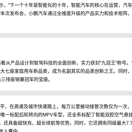
示，“下一个十年是智能化的十年，智能汽车的核心在运营，汽
本。”本次发布会，小鹏汽车通过全维度升级的产品实力和技术矩阵
借着从产品设计到智驾科技的全面创新，实力获封“九冠王”称号
大七座家庭用车新品类，成为名副其实的品类创新之王。同时，小鹏
纯电三排座销量冠军的宝座。
水平，在高速及城市快速路上，每万公里被动接管次数仅为一次
全球唯一标配后轮转向的MPV车型，还全系标配了智能双腔空气悬
，还具备超快充、超长续航等优势。同时，它还拥有同级最大7.
收入囊中。