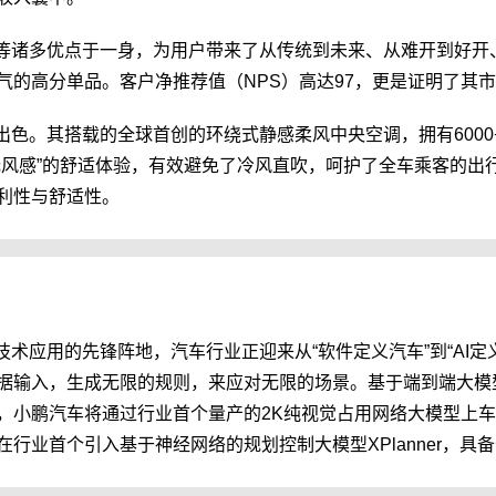
舒适等诸多优点于一身，为用户带来了从传统到未来、从难开到好
气的高分单品。客户净推荐值（NPS）高达97，更是证明了其
出色。其搭载的全球首创的环绕式静感柔风中央空调，拥有6000+
无风感”的舒适体验，有效避免了冷风直吹，呵护了全车乘客的出
利性与舒适性。
技术应用的先锋阵地，汽车行业正迎来从“软件定义汽车”到“AI
据输入，生成无限的规则，来应对无限的场景。基于端到端大模型
，小鹏汽车将通过行业首个量产的2K纯视觉占用网络大模型上车
行业首个引入基于神经网络的规划控制大模型XPlanner，具