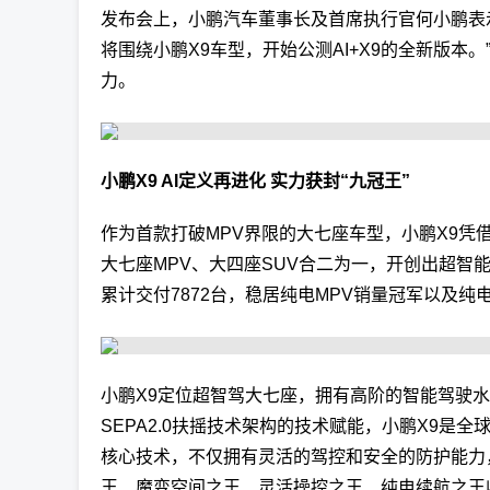
发布会上，小鹏汽车董事长及首席执行官何小鹏表
将围绕小鹏X9车型，开始公测AI+X9的全新版
力。
小鹏X9 AI定义再进化 实力获封“九冠王”
作为首款打破MPV界限的大七座车型，小鹏X9凭
大七座MPV、大四座SUV合二为一，开创出超智能
累计交付7872台，稳居纯电MPV销量冠军以及
小鹏X9定位超智驾大七座，拥有高阶的智能驾驶
SEPA2.0扶摇技术架构的技术赋能，小鹏X9是
核心技术，不仅拥有灵活的驾控和安全的防护能力
王、魔变空间之王、灵活操控之王、纯电续航之王