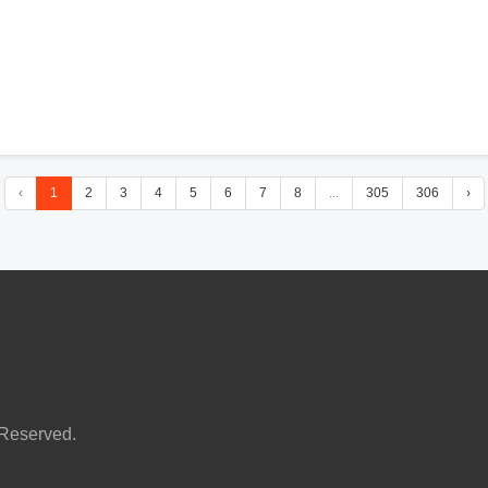
‹
1
2
3
4
5
6
7
8
...
305
306
›
served.