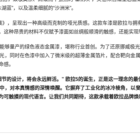
木湖蓝”，以及温柔细腻的“沙洲米”。
晨》，呈现出一种高级而克制的哑光质感。这款车漆是欧拉与拥
，这种昂贵的材料不仅赋予漆面如丝绸般顺滑的触感，还能实现轻
一能够量产的绿色液态金属漆，堪称行业首创。为了还原挪威极光
光，同时在色漆中加入了微米级的超薄金属箔片，配合靶向金
命感。
节的设计，将会永远鲜活。” 欧拉5的诞生，正是这一理念的
中，对本真情感的深情唤醒。它摒弃了工业化的冰冷棱角，以
练为可触摸的现代语言。让我们共同期待，这款承载着欧拉品牌焕