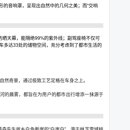
形的音响罩，呈现出自然中的几何之美；而“交响
”防晒天幕，能隔绝99%的紫外线；副驾座椅不仅可
车多达33处的储物空间，充分考虑到了都市生活的
的自然奇景，通过极致工艺定格在车身之上。
纳河的晨雾，都旨在为用户的都市出行增添一抹源于
戴森先生故乡白色断崖的“白崖白”，源于林芝雪域桃