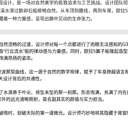
观设计，是一场对自然美学的极致追求与工艺挑战。设计团队
溪水滑过鹅卵石般顺畅自然。从车顶到腰线，再到车尾，欧拉
藏着一种力量感，呈现出静中见动的生命张力。
自然流畅的过渡，设计师对每一个点都进行了肉眼无法感知的G
“行云流水”般的律动感与力量感。同时，欧拉5翼子板隆起造型
饱满昂扬的姿态。
斐波那契曲线，这一源于自然的数学规律，赋予了车身跨越语言和
伟大设计背后的共通性。
了水滴悬于叶尖、将坠未坠的那一刹那。形态饱满，充满了内在
70米外的远光清晰照射，是名副其实的颜值与实力担当。
破晓时，划破天际的第一道微光。设计师巧妙地将其隐藏于尾窗