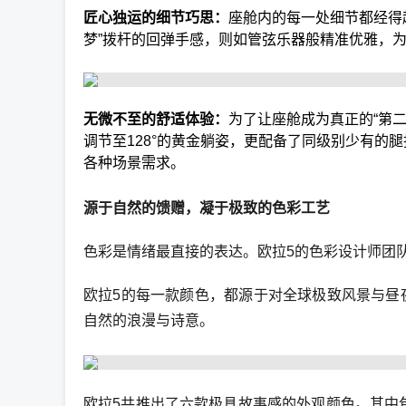
匠心独运的细节巧思：
座舱内的每一处细节都经得
梦”拨杆的回弹手感，则如管弦乐器般精准优雅，
无微不至的舒适体验：
为了让座舱成为真正的“第二
调节至128°的黄金躺姿，更配备了同级别少有的
各种场景需求。
源于自然的馈赠，凝于极致的色彩工艺
色彩是情绪最直接的表达。欧拉5的色彩设计师团
欧拉5的每一款颜色，都源于对全球极致风景与昼
自然的浪漫与诗意。
欧拉5共推出了六款极具故事感的外观颜色。其中包