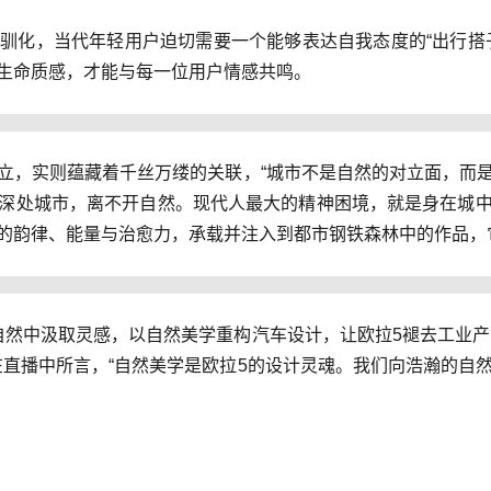
驯化，当代年轻用户迫切需要一个能够表达自我态度的“出行搭
生命质感，才能与每一位用户情感共鸣。
立，实则蕴藏着千丝万缕的关联，“城市不是自然的对立面，而
深处
城市，离不开自然。现代人最大的精神困境，就是身在城
韵律、能量与治愈力，承载并注入到都市钢铁森林中的作品，它应该
自然中汲取灵感，以自然美学重构汽车设计，让欧拉5褪去工业产
在直播中所言，“自然美学是欧拉5的设计灵魂。我们向浩瀚的自