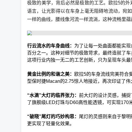
极致的美学，背后必然是极致的工艺。欧拉5的外
语言，让光影得以在车身上毫无阻碍地流动，宛如
一样的曲线，腰线像河流一样流淌，这种流畅里蕴
行云流水的车身曲线：
为了让每一处曲面都能实现
百分之一。这种对细节的极致苛求，最终造就了车身
这项行业内独一无二的工艺创新，只为呈现车头最
黄金比例的和谐之美：
欧拉5的车身流线完美符合
型保时捷Macan的2.75惊人地接近，再次印证了
“水滴”大灯的临界张力：
前大灯的设计灵感，捕捉
了旗舰级LED灯珠与D60高性能透镜，可实现1
“破晓”尾灯的巧妙构思：
尾灯的灵感则来自于黎明
更实现了轻量化效果。