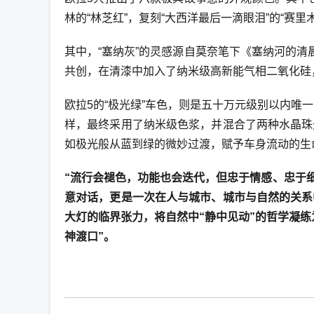
林的“林芝红”，复刻“大西洋最后一滴眼泪”的“赛里
其中，“塞纳灰”的灵感源自莫奈笔下《塞纳河的清
共创，在清漆中加入了纳米级高新能气相二氧化硅
欧拉5的“极光绿”车色，则是五十万元级别以内唯
样，最终采用了纳米级色浆，并混合了两种水晶珠
如极光般从蓝到绿的微妙过渡，赋予车身流动的生
“流行会褪色，功能也会迭代，但忠于情感、忠于细
意对话，更是一次在人与城市、城市与自然的关系
大灯的临界张力，将自然中“静中见动”的哲学凝
神渡口”。