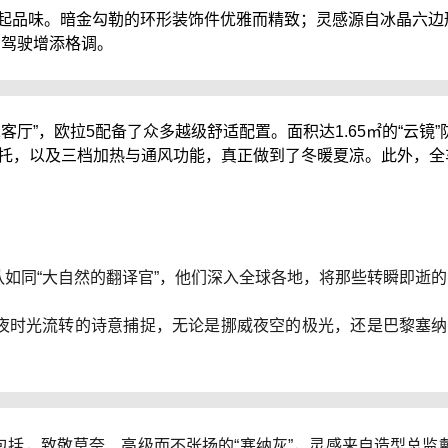
起品味。暗金勾勒的环形装饰件优雅而精致；灵感源自冰晶六边
为驾驶增添格调。
客厅”，欧拉5配备了众多越级舒适配置。面积达1.65㎡的“云镜
腿托，以及三档加热与通风功能，真正做到了冬暖夏凉。此外，全
队如同“大自然的翻译官”，他们深入全球各地，将那些转瞬即逝
夜时光流转的诗意捕捉，无论是挪威夜空的极光，还是巴黎塞
括，致敬莫奈、高级而不张扬的“塞纳灰”，灵感来自造型总监