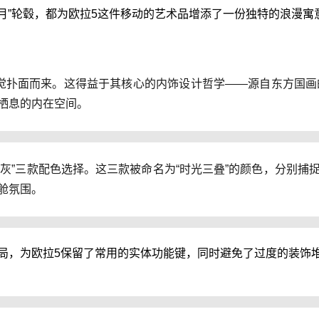
逐月”轮毂，都为欧拉5这件移动的艺术品增添了一份独特的浪漫
觉扑面而来。这得益于其核心的内饰设计哲学——源自东方国画的
栖息的内在空间。
“星夜灰”三款配色选择。这三款被命名为“时光三叠”的颜色，分别
舱氛围。
局，为欧拉5保留了常用的实体功能键，同时避免了过度的装饰