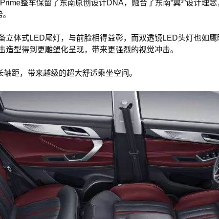
Prime整车保留了东南原创设计DNA，融合了东南“翼³”设计理
势。
立体式LED尾灯，与前脸相得益彰，而双透镜LED头灯也如鹰
击造型得到更雕塑化呈现，带来更强烈的视觉冲击。
0mm超长轴距，带来越级的超大舒适乘坐空间。