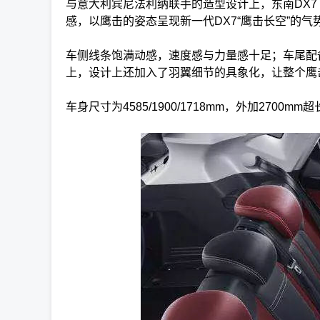
与意大利宾尼法利纳联手的造型设计上，东南DX7 
感，以鹰击的姿态呈现新一代DX7“鹰击长空”的气
车侧线条饱满动感，速度感与力量感十足；车尾配备
上，设计上还加入了羽翼细节的具象化，让整个鹰
车身尺寸为4585/1900/1718mm，外加270