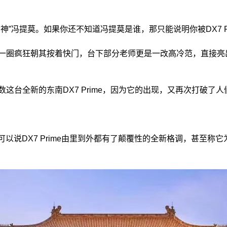
”冯提莫。如果你还不知道冯提莫是谁，那只能说明你被DX7 Pr
一圈疯狂朝其按着快门，台下部分老师更是一改高冷范，直接亮出
这台全新的东南DX7 Prime，因为它的出现，又再次打破了
以说DX7 Prime由里到外都有了颠覆性的全新格调，甚至称它为