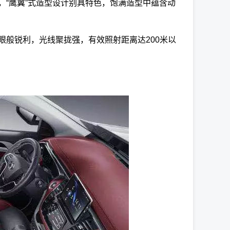
念，“鹰翼”式造型设计别具特色，饱满造型中蕴含动
眼般锐利，光线聚拢强，有效照射距离达200米以