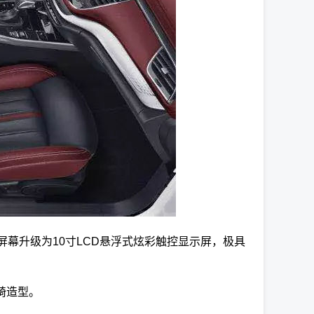
控屏幕升级为10寸LCD悬浮式炫彩触控显示屏，极具
椅造型。