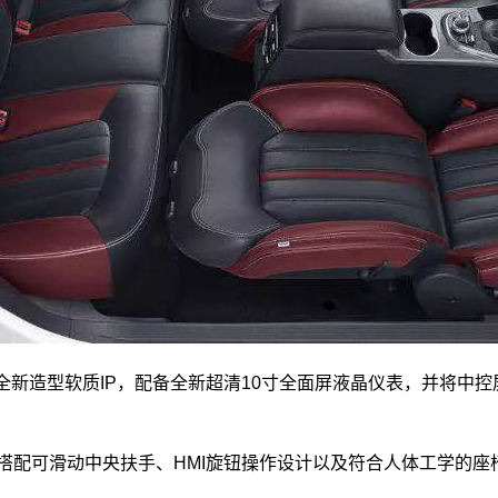
素的全新造型软质IP，配备全新超清10寸全面屏液晶仪表，并将中
搭配可滑动中央扶手、HMI旋钮操作设计以及符合人体工学的座