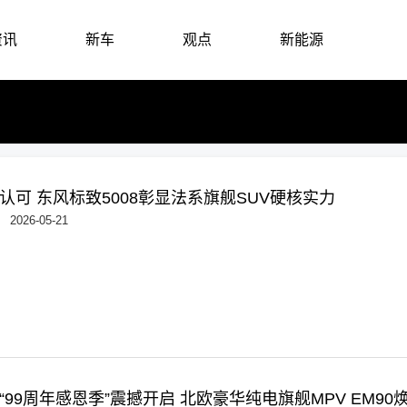
资讯
新车
观点
新能源
认可 东风标致5008彰显法系旗舰SUV硬核实力
2026-05-21
“99周年感恩季”震撼开启 北欧豪华纯电旗舰MPV EM90