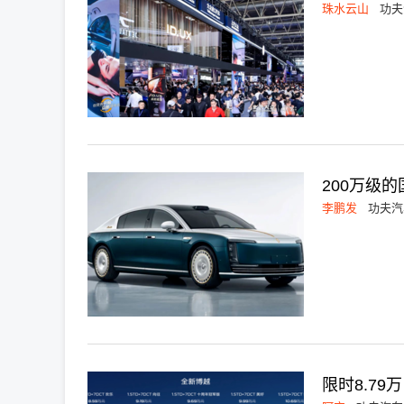
珠水云山
功夫
200万级
李鹏发
功夫汽
限时8.7