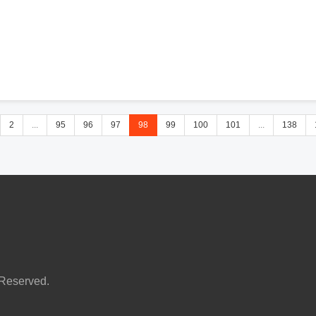
2
...
95
96
97
98
99
100
101
...
138
served.