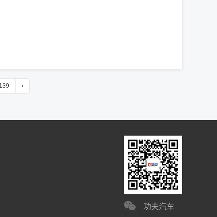
139
›
功夫汽车