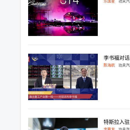
乐国星
功夫汽
李书福对话
陈海航
功夫汽
特斯拉入驻
李鹏发
功夫汽