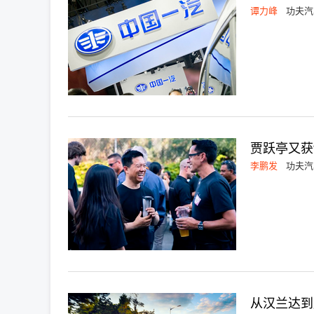
谭力峰
功夫汽
贾跃亭又获
李鹏发
功夫汽
从汉兰达到