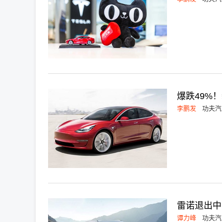
爆跌49%
李鹏发
功夫汽
雷诺退出中
谭力峰
功夫汽